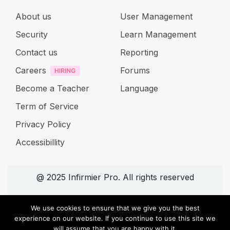
About us
User Management
Security
Learn Management
Contact us
Reporting
Careers
Forums
Become a Teacher
Language
Term of Service
Privacy Policy
Accessibillity
@ 2025 Infirmier Pro. All rights reserved
Connect with us
We use cookies to ensure that we give you the best
experience on our website. If you continue to use this site we
will assume that you are happy with it.