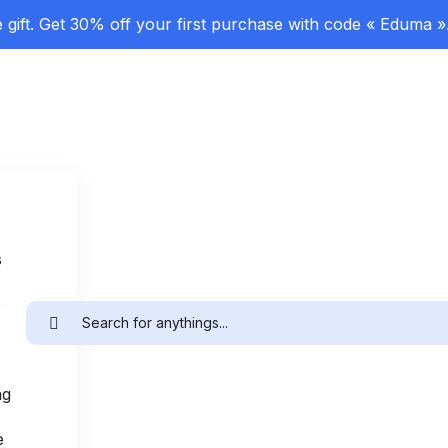
gift. Get 30% off your first purchase with code « Eduma »
s
e
ng
e