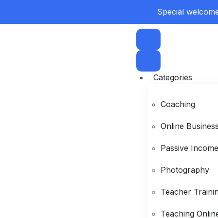
Special welcome 
Categories
Coaching
Online Busines
Passive Incom
Photography
Teacher Traini
Teaching Onlin