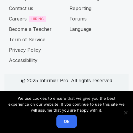
Contact us
Reporting
Careers
Forums
Become a Teacher
Language
Term of Service
Privacy Policy
Accessibillity
@ 2025 Infirmier Pro. All rights reserved
Connect with us
We use cookies to ensure that we give you the best
experience on our website. If you continue to use this site we
will assume that you are happy with it.
Ok
Home
Cours
Search
Account