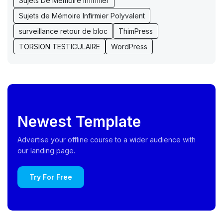
Sujets De Mémoire Infirmier
Sujets de Mémoire Infirmier Polyvalent
surveillance retour de bloc
ThimPress
TORSION TESTICULAIRE
WordPress
Newest Template
Advertise your offline course to a wider audience with
our landing page.
Try For Free