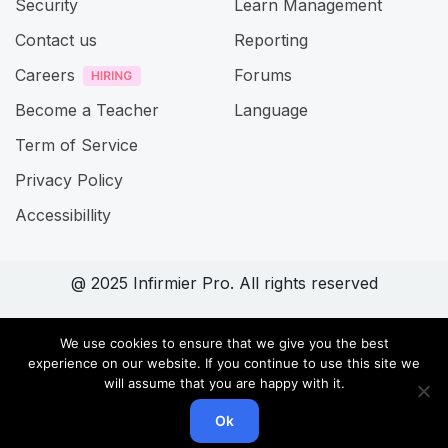
Security
Learn Management
Contact us
Reporting
Careers
Forums
Become a Teacher
Language
Term of Service
Privacy Policy
Accessibillity
@ 2025 Infirmier Pro. All rights reserved
Connect with us
We use cookies to ensure that we give you the best
experience on our website. If you continue to use this site we
will assume that you are happy with it.
Ok
Home
Cours
Search
Account