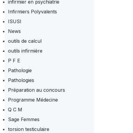
infirmier en psychiatrie
Infirmiers Polyvalents
ISUSI
News
outils de calcul
outils infirmière
P F E
Pathologie
Pathologies
Préparation au concours
Programme Médecine
Q C M
Sage Femmes
torsion testiculaire