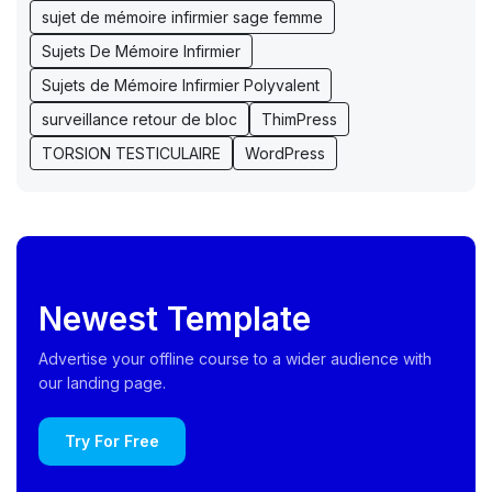
sujet de mémoire infirmier sage femme
Sujets De Mémoire Infirmier
Sujets de Mémoire Infirmier Polyvalent
surveillance retour de bloc
ThimPress
TORSION TESTICULAIRE
WordPress
Newest Template
Advertise your offline course to a wider audience with
our landing page.
Try For Free