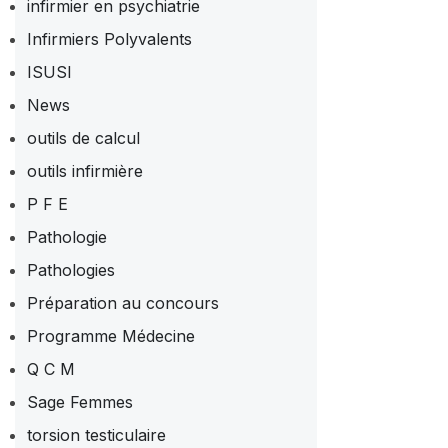
infirmier en psychiatrie
Infirmiers Polyvalents
ISUSI
News
outils de calcul
outils infirmière
P F E
Pathologie
Pathologies
Préparation au concours
Programme Médecine
Q C M
Sage Femmes
torsion testiculaire