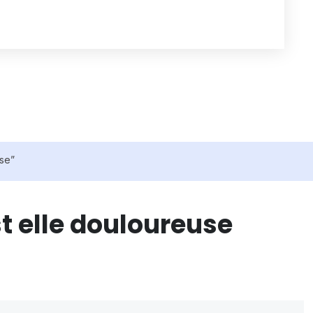
use”
t elle douloureuse