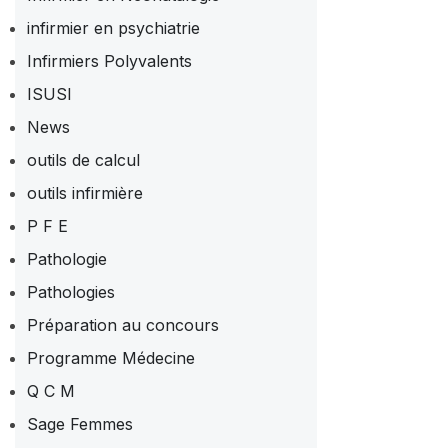
infirmier en psychiatrie
Infirmiers Polyvalents
ISUSI
News
outils de calcul
outils infirmière
P F E
Pathologie
Pathologies
Préparation au concours
Programme Médecine
Q C M
Sage Femmes