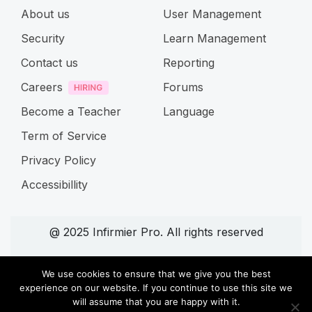
About us
User Management
Security
Learn Management
Contact us
Reporting
Careers
Forums
Become a Teacher
Language
Term of Service
Privacy Policy
Accessibillity
@ 2025 Infirmier Pro. All rights reserved
Connect with us
We use cookies to ensure that we give you the best
experience on our website. If you continue to use this site we
will assume that you are happy with it.