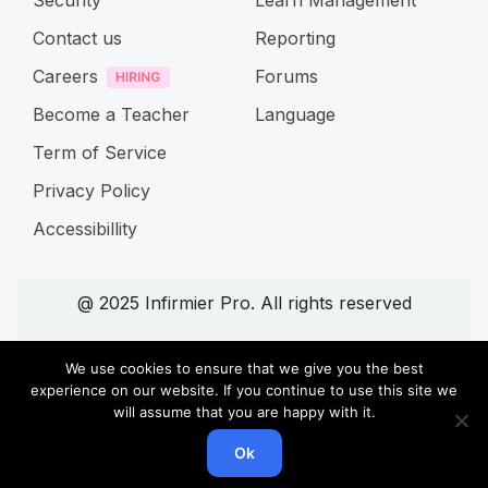
Security
Learn Management
Contact us
Reporting
Careers
Forums
Become a Teacher
Language
Term of Service
Privacy Policy
Accessibillity
@ 2025 Infirmier Pro. All rights reserved
Connect with us
We use cookies to ensure that we give you the best
experience on our website. If you continue to use this site we
will assume that you are happy with it.
Ok
Home
Cours
Search
Account