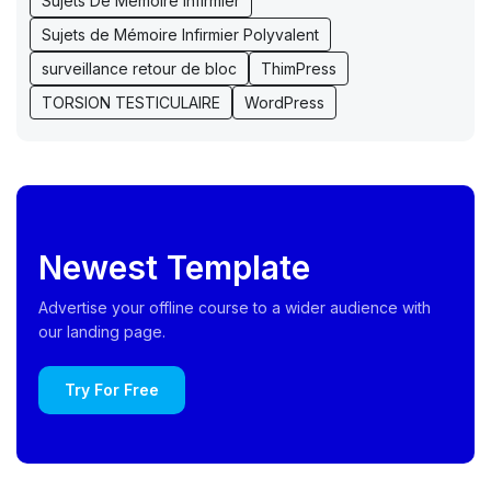
Sujets De Mémoire Infirmier
Sujets de Mémoire Infirmier Polyvalent
surveillance retour de bloc
ThimPress
TORSION TESTICULAIRE
WordPress
Newest Template
Advertise your offline course to a wider audience with
our landing page.
Try For Free