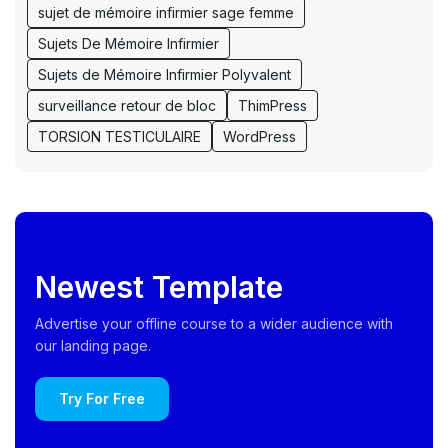
sujet de mémoire infirmier sage femme
Sujets De Mémoire Infirmier
Sujets de Mémoire Infirmier Polyvalent
surveillance retour de bloc
ThimPress
TORSION TESTICULAIRE
WordPress
Newest Template
Advertise your offline course to a wider audience with
our landing page.
Try For Free