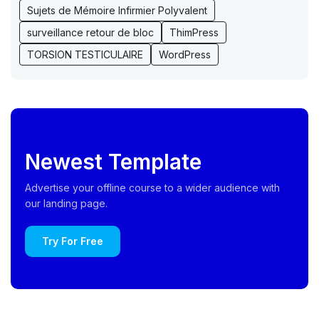
Sujets de Mémoire Infirmier Polyvalent
surveillance retour de bloc
ThimPress
TORSION TESTICULAIRE
WordPress
Newest Template
Advertise your offline course to a wider audience with
our landing page.
Try For Free