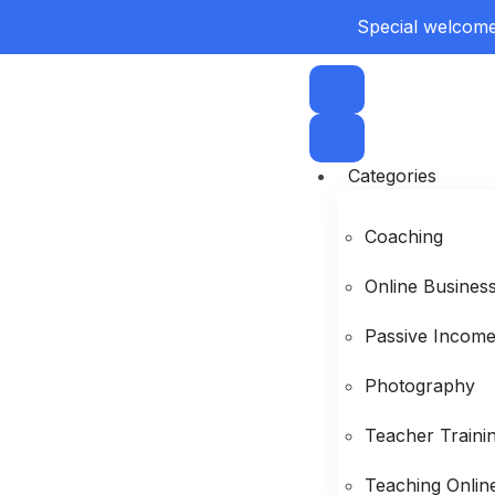
Special welcome 
Categories
Coaching
Online Busines
Passive Incom
Photography
Teacher Traini
Teaching Onlin