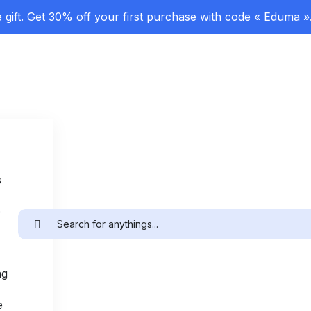
gift. Get 30% off your first purchase with code « Eduma »
s
e
ng
e